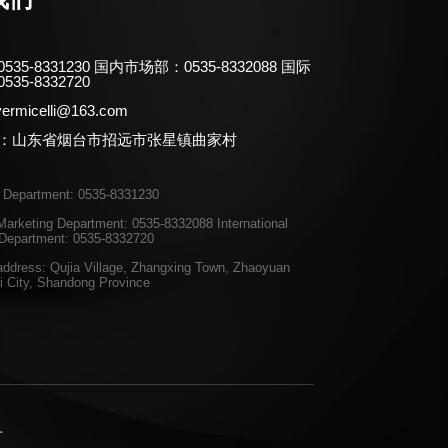
35-8331230 国内市场部：0535-8332088 国际
35-8332720
ermicelli@163.com
：山东省烟台市招远市张星镇曲家村
n Department: 0535-8331230
arketing Department: 0535-8332088 International
 Department: 0535-8332720
ddress: Qujia Village, Zhangxing Town, Zhaoyuan
ai City, Shandong Province
号