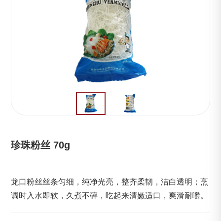
珍珠粉丝 70g
龙口粉丝丝条匀细，纯净光亮，整齐柔韧，洁白透明；烹
调时入水即软，久煮不碎，吃起来清嫩适口，爽滑耐嚼。