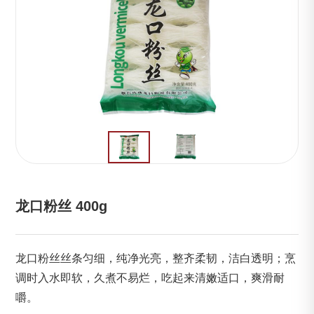
龙口粉丝 400g
龙口粉丝丝条匀细，纯净光亮，整齐柔韧，洁白透明；烹
调时入水即软，久煮不易烂，吃起来清嫩适口，爽滑耐
嚼。